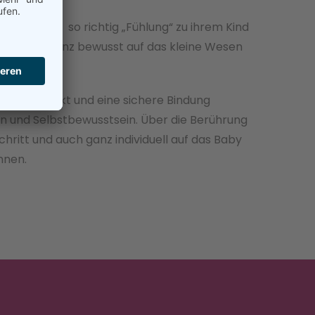
em Eltern so richtig „Fühlung“ zu ihrem Kind
tern sich ganz bewusst auf das kleine Wesen
eit schenkt und eine sichere Bindung
uen und Selbstbewusstsein. Über die Berührung
chritt und auch ganz individuell auf das Baby
nnen.