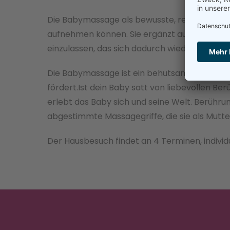
Die Babymassage als bewusste, respektvolle 
aufnehmen können. Sie ergänzt auf wunderbar
einzulassen, das sich dadurch wiederum aufge
Die Babymassage ist ein behutsames, liebev
fördert.Ist dein Baby satt von liebevollen B
erlebt das Baby sich und seine Welt. Berührun
abgestimmte Massagegriffe, die sie als Mutt
Der Hausbesuch findet an 4 Terminen, individu