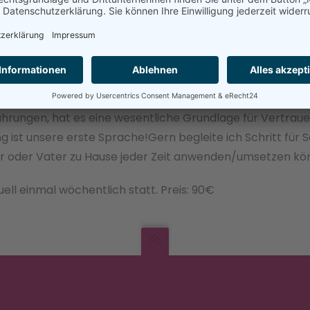
Behandlung verstanden, ist das entscheidende Mehr, mit d
e Weise die sprachliche Kommunikation und hilft den El
hoben, behütet und geliebt fühlt.
olles Angebot, das dem Baby Wohlbefinden und Geborgenh
erührungen, hat es eine wesentliche Grundlage für Vertra
g ist unsere erste Sprache!Gern begleite ich Schritt für S
er oder Vater zu Hause jeder Zeit anwenden/umsetzen kö
ell einmal wöchentlich statt. Preis: 90€