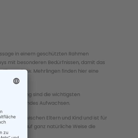
ymassage in einem geschützten Rahmen
bys mit besonderen Bedürfnissen, damit das
willingen bzw. Mehrlingen finden hier eine
te Berührung sind die wichtigsten
rundum gesundes Aufwachsen.
erbindung zwischen Eltern und Kind und ist für
fördert sie auf ganz natürliche Weise die