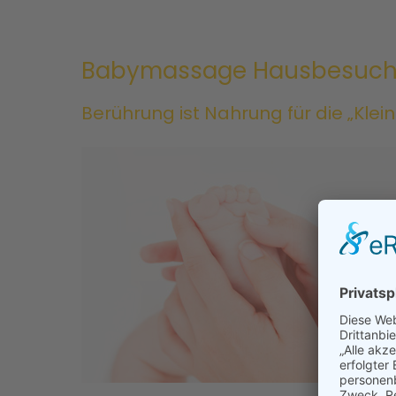
Babymassage Hausbesuc
Berührung ist Nahrung für die „Klei