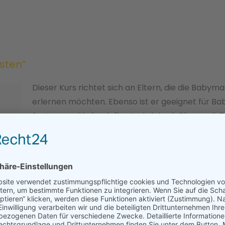
h
nsten“
Dieser Kurs richtet sich an Eltern, die die Bab
erlernen möchten. Ebenso ist er geeignet für Ba
System positiv beeinflusst wird .Auch Eltern mit Z
Möglichkeit.
Körperkontakt und Berührung, liebevolle, bewuss
Grundbausteine und Voraussetzungen für eine 
Auf spielerischer Art und Weise vertieft sie die V
beide Seiten eine Bereicherung und Erfüllung. So 
Gesundheit.