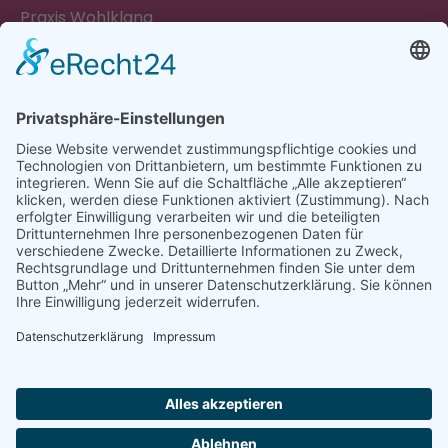
Praxis Wohlklang
Berliner Straße 43
16321 Bernau
Termine nach Vereinbarung
0152 - 54 70 17 52
SOCIAL MEDIA
Facebook
Instagram
RECHTLICHES
AGB
Impressum